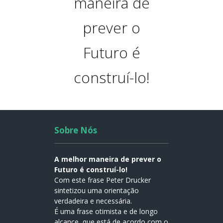
maneira de
prever o
Futuro é
construí-lo!
Sobre Nós
A melhor maneira de prever o
Futuro é construí-lo!
Com este frase Peter Drucker
sintetizou uma orientação
verdadeira e necessária.
É uma frase otimista e de longo
alcance, que está de acordo com o